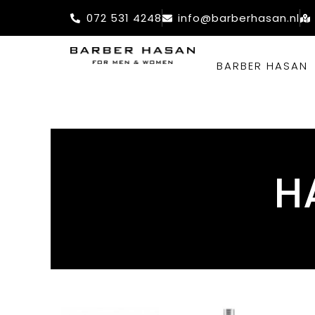
Ga
072 531 4248
info@barberhasan.nl
naar
de
BARBER HASAN
inhoud
H