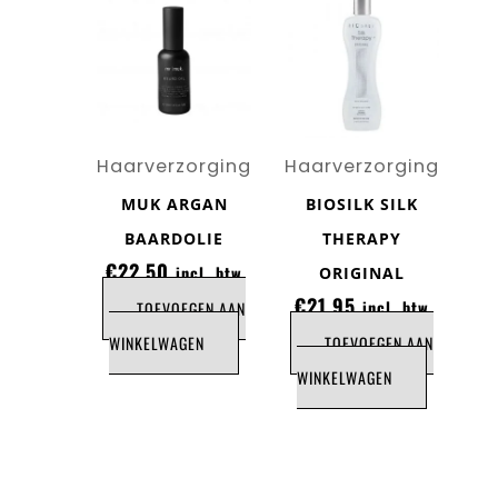
Haarverzorging
Haarverzorging
MUK ARGAN
BIOSILK SILK
BAARDOLIE
THERAPY
€
22,50
incl. btw
ORIGINAL
€
21,95
incl. btw
TOEVOEGEN AAN
WINKELWAGEN
TOEVOEGEN AAN
WINKELWAGEN