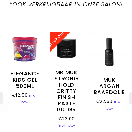
*OOK VERKRIJGBAAR IN ONZE SALON!
Stock Out
MR MUK
ELEGANCE
STRONG
MUK
KIDS GEL
HOLD
ARGAN
500ML
GRITTY
BAARDOLIE
€
12,50
incl.
FINISH
€
22,50
incl.
PASTE
btw
100 GR
btw
€
23,00
incl. btw