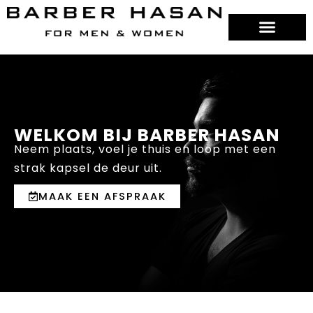
Ga
naar
de
inhoud
BARBER HASAN
HEREN KNIPPEN
DAMES KNIPPEN
WELKOM BIJ BARBER HASAN
Neem plaats, voel je thuis en loop met een
strak kapsel de deur uit.
MAAK EEN AFSPRAAK