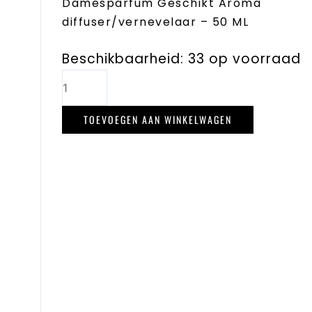
Damesparfum Geschikt Aroma
diffuser/vernevelaar – 50 ML
Beschikbaarheid:
33 op voorraad
TODEUR
172
aantal
TOEVOEGEN AAN WINKELWAGEN