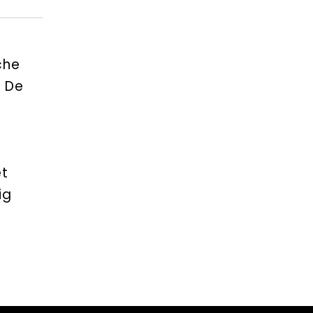
che
. De
et
ig