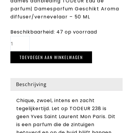
dames aanbieding TODEUR Eau de
parfum| Damesparfum Geschikt Aroma
diffuser/vernevelaar – 50 ML
TODEUR
Beschikbaarheid:
47 op voorraad
238
aantal
TOEVOEGEN AAN WINKELWAGEN
Beschrijving
Chique, zwoel, intens en zacht
tegelijkertijd. Let op TODEUR 238 is
geen Yves Saint Laurent Mon Paris. Dit
is een parfum die de zintuigen
betoverd en op de huid blijft hangen.