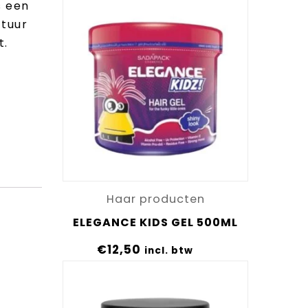
s een
ctuur
t.
Haar producten
ELEGANCE KIDS GEL 500ML
e
€
12,50
incl. btw