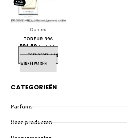
Dames
TODEUR 396
€
24,99
incl. btw
TOEVOEGEN AAN
WINKELWAGEN
CATEGORIEËN
Parfums
Haar producten
Haarverzorging