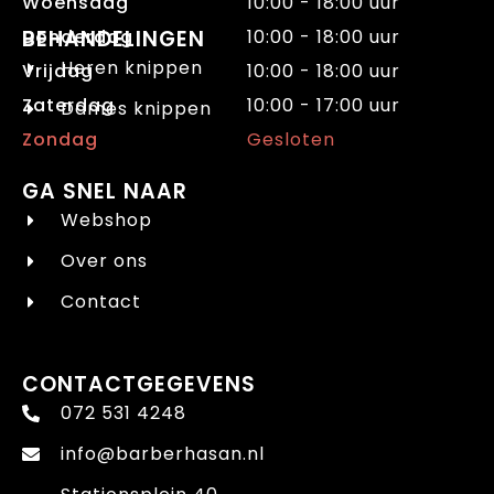
Woensdag
10:00 - 18:00 uur
Donderdag
BEHANDELINGEN
10:00 - 18:00 uur
Heren knippen
Vrijdag
10:00 - 18:00 uur
Zaterdag
10:00 - 17:00 uur
Dames knippen
Zondag
Gesloten
GA SNEL NAAR
Webshop
Over ons
Contact
CONTACTGEGEVENS
072 531 4248
info@barberhasan.nl